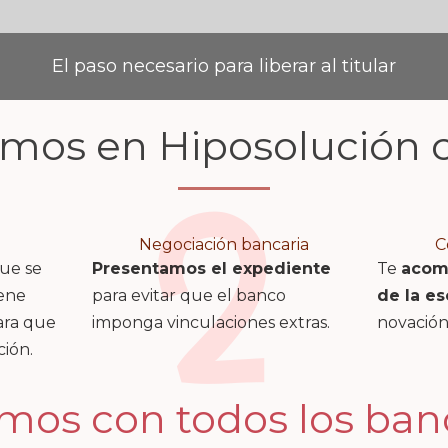
El paso necesario para liberar al titular
os en Hiposolución c
2
Negociación bancaria
C
que se
Presentamos el expediente
Te
acom
iene
para evitar que el banco
de la es
ra que
imponga vinculaciones extras.
novación
ción.
os con todos los banc