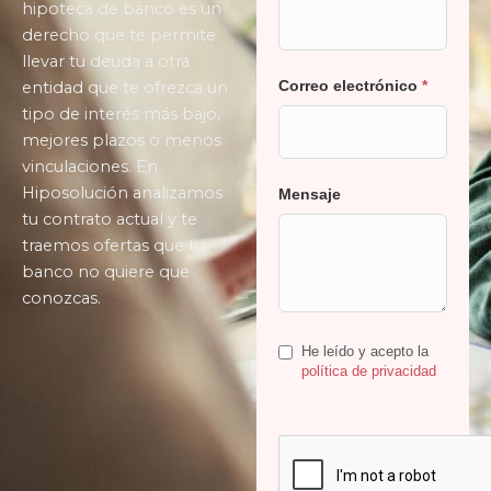
hipoteca de banco es un
derecho que te permite
llevar tu deuda a otra
Correo electrónico
*
entidad que te ofrezca un
tipo de interés más bajo,
mejores plazos o menos
vinculaciones. En
Hiposolución analizamos
Mensaje
tu contrato actual y te
traemos ofertas que tu
banco no quiere que
conozcas.
He leído y acepto la
política de privacidad