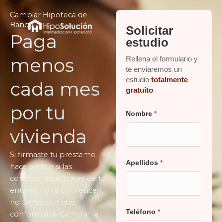
Ir
Cambiar Hipoteca de
al
Banco
Solicitar
contenido
Paga
estudio
menos
Rellena el formulario y
te enviaremos un
estudio
totalmente
cada mes
gratuito
por tu
Nombre
*
vivienda
Si firmaste tu préstamo
Apellidos
*
hace años o si las
condiciones actuales de tu
entidad no te convencen,
no tienes por qué
Teléfono
*
conformarte. Cambiar la