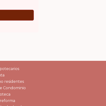
ipotecarios
ta
no residentes
de Condominio
oteca
 reforma